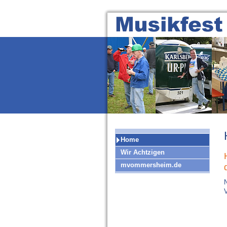
Home
Wir Achtzigen
mvommersheim.de
V